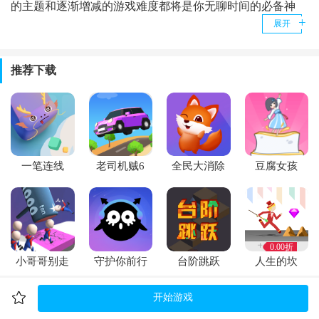
的主题和逐渐增减的游戏难度都将是你无聊时间的必备神
展开
器！
游戏玩法
一笔连接龙头和龙尾，需要在格子上填充满就可以达成
推荐下载
一只可爱的中国龙哦，你只能一笔完成所有的任务，当关卡
越往后的时候就越难，谨慎思考研究，然后按照正确的顺序
来完成，不断刷新自己的记录，最终获得更高的分数，还是
很挑战你的脑力的，不管任何休闲时间，随意玩上一局就乐
0.00折
0.00折
0.00折
0.00折
一笔连线
老司机贼6
全民大消除
豆腐女孩
趣无穷哦。
游戏特色
简约色彩的美术风格，轻松舒适的音乐，滑动来填满所有的
方格；
0.00折
每局都有一个起点，划线到达终点即可，享受大脑的训练。
0.00折
0.00折
0.00折
小哥哥别走
守护你前行
台阶跳跃
人生的坎
大量关卡可以随意挑战，仔细冷静思考，找到最佳的划线方
式！
开始游戏