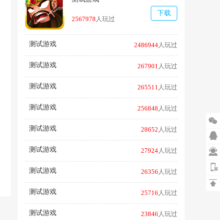
下载
2567978
人玩过
测试游戏
2486944
人玩过
测试游戏
267901
人玩过
测试游戏
265511
人玩过
测试游戏
256848
人玩过

测试游戏
28652
人玩过

测试游戏
27924
人玩过

测试游戏
26356
人玩过

测试游戏
25716
人玩过
测试游戏
23846
人玩过