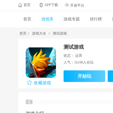
|
|

首页
APP下载

开放平台
首页
游戏库
游戏专题
排行榜
首页
>
游戏大全
>
测试游戏
测试游戏
状态： 运营
人气：16190人在玩
开始玩
收藏游戏