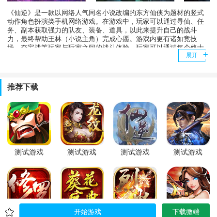
《仙逆》是一款以网络人气同名小说改编的东方仙侠为题材的竖式
动作角色扮演类手机网络游戏。在游戏中，玩家可以通过寻仙、任
务、副本获取强力的队友、装备、道具，以此来提升自己的战斗
力，最终帮助王林（小说主角）完成心愿。游戏内更有诸如竞技
场、夺宝战等玩家与玩家之间的战斗体验，玩家可以通过每个修士
展开
独有的技能以及属性来合理分配自己的阵容，提升游戏乐趣。通过
游戏，培养了玩家乐观进取和团队协作的精神。
推荐下载
0.00折
0.00折
0.00折
0.00折
测试游戏
测试游戏
测试游戏
测试游戏
开始游戏
下载微端
0.00折
0.00折
0.00折
0.00折
测试游戏
测试游戏
测试游戏
测试游戏