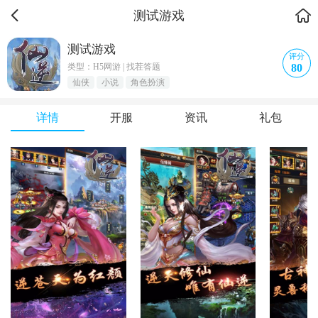
测试游戏
测试游戏
评分
80
类型：H5网游 | 找茬答题
仙侠
小说
角色扮演
详情
开服
资讯
礼包