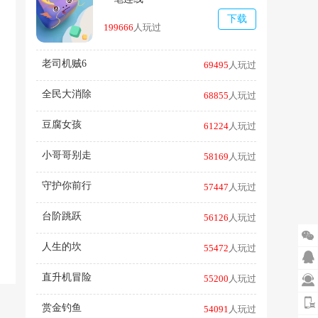
下载
199666
人玩过
老司机贼6
69495
人玩过
全民大消除
68855
人玩过
豆腐女孩
61224
人玩过
小哥哥别走
58169
人玩过
守护你前行
57447
人玩过
台阶跳跃
56126
人玩过

人生的坎
55472
人玩过

直升机冒险
55200
人玩过

赏金钓鱼
54091
人玩过