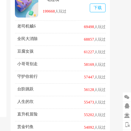
下载
199668
人玩过
老司机贼6
69498
人玩过
全民大消除
68857
人玩过
豆腐女孩
61227
人玩过
小哥哥别走
58169
人玩过
守护你前行
57447
人玩过
台阶跳跃
56128
人玩过

人生的坎
55473
人玩过

直升机冒险
55202
人玩过

赏金钓鱼
54092
人玩过