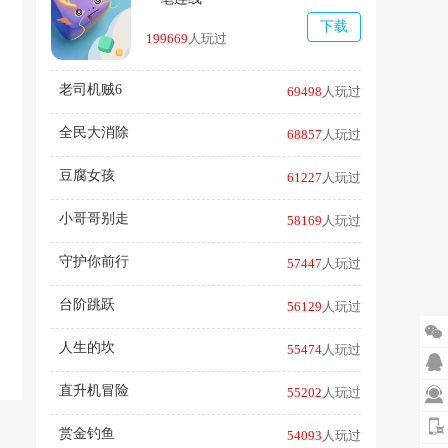
下载
199669
人玩过
老司机贼6
69498
人玩过
全民大消除
68857
人玩过
豆腐女孩
61227
人玩过
小哥哥别走
58169
人玩过
守护你前行
57447
人玩过
台阶跳跃
56129
人玩过

人生的坎
55474
人玩过

直升机冒险
55202
人玩过

赏金钓鱼
54093
人玩过